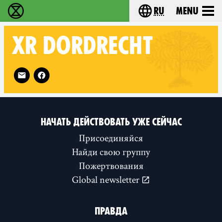
ru
Menu
Extinction Rebellion - Home
Choose your langu
XR
DORDRECHT
Follow XR Dordrecht on
НАЧАТЬ ДЕЙСТВОВАТЬ УЖЕ СЕЙЧАС
Присоединяйся
Найди свою группу
Пожертвования
Global newsletter
ПРАВДА