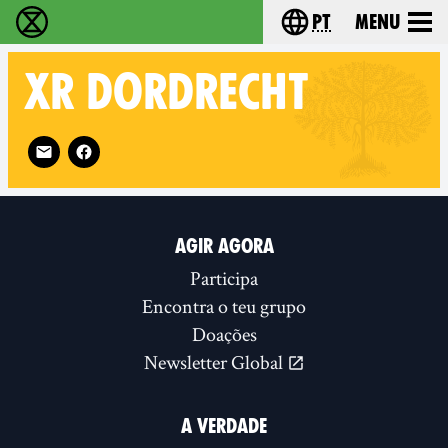
pt
Menu
Extinction Rebellion - Home
Choose your langu
XR
DORDRECHT
Follow XR Dordrecht on
AGIR AGORA
Participa
Encontra o teu grupo
Doações
Newsletter Global
A VERDADE