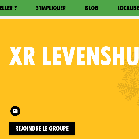
ELLER ?
S'IMPLIQUER
BLOG
LOCALIS
XR
LEVENSHU
Follow XR Levenshulme on
on
Rejoindre le groupe