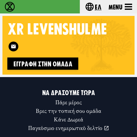
Ελ
Menu
Extinction Rebellion - Home
Choose your lang
XR
LEVENSHULME
Follow XR Levenshulme on
ΕΓΓΡΑΦΉ ΣΤΗΝ ΟΜΆΔΑ
ΝΑ ΔΡΆΣΟΥΜΕ ΤΏΡΑ
Πάρε μέρος
Βρες την τοπική σου ομάδα
Κάνε Δωρεά
Παγκόσμιο ενημερωτικό δελτίο