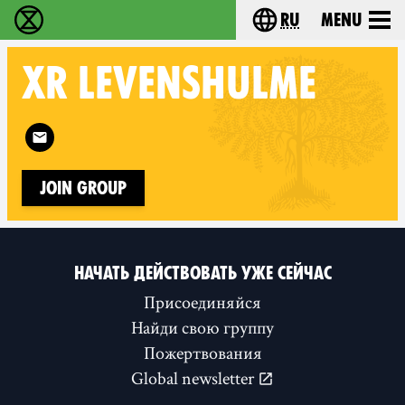
ru
Menu
Extinction Rebellion - Home
Choose your langu
XR
LEVENSHULME
Follow XR Levenshulme on
Join Group
НАЧАТЬ ДЕЙСТВОВАТЬ УЖЕ СЕЙЧАС
Присоединяйся
Найди свою группу
Пожертвования
Global newsletter