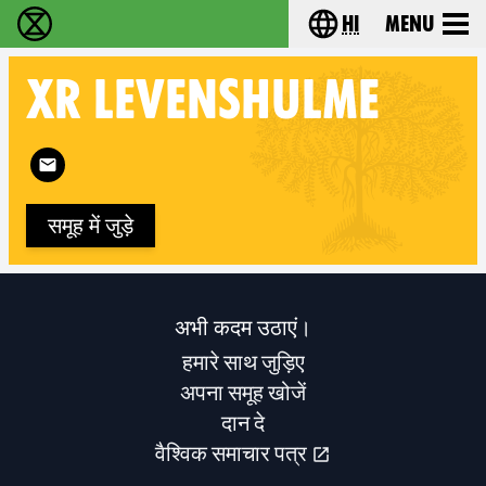
hi
Menu
विलुप्ति विद्रोह - Home
Choose your lang
XR
LEVENSHULME
Follow XR Levenshulme on
समूह में जुड़े
अभी कदम उठाएं।
हमारे साथ जुड़िए
अपना समूह खोजें
दान दे
वैश्विक समाचार पत्र