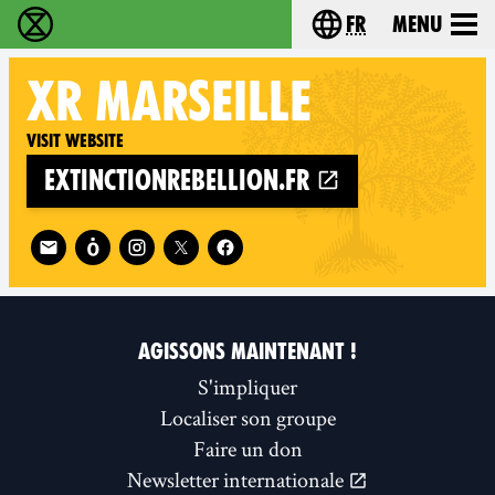
fr
Menu
Extinction Rebellion - Home
Choisissez votre l
XR
MARSEILLE
Visit website
extinctionrebellion.fr
Follow XR Marseille on
AGISSONS MAINTENANT !
S'impliquer
Localiser son groupe
Faire un don
Newsletter internationale