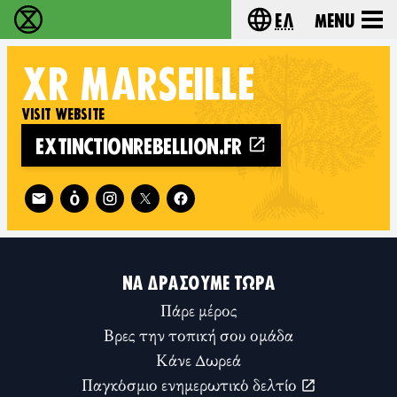
Ελ
Menu
Extinction Rebellion - Home
Choose your lang
XR
MARSEILLE
VISIT WEBSITE
EXTINCTIONREBELLION.FR
Follow XR Marseille on
ΝΑ ΔΡΆΣΟΥΜΕ ΤΏΡΑ
Πάρε μέρος
Βρες την τοπική σου ομάδα
Κάνε Δωρεά
Παγκόσμιο ενημερωτικό δελτίο