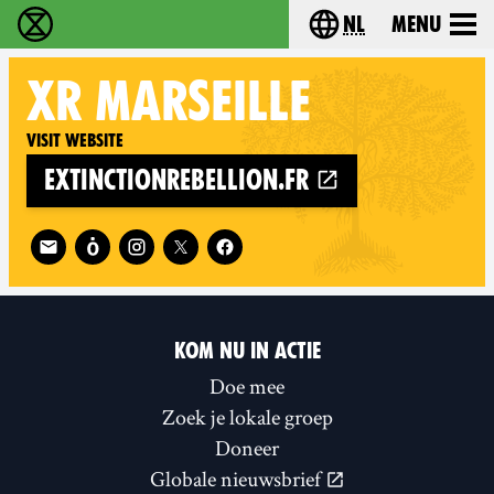
nl
Menu
Extinction Rebellion - Home
Choose your langu
XR
MARSEILLE
Visit website
extinctionrebellion.fr
Follow XR Marseille on
KOM NU IN ACTIE
Doe mee
Zoek je lokale groep
Doneer
Globale nieuwsbrief