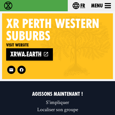
fr
Menu
Extinction Rebellion - Home
Choisissez votre l
XR
PERTH WESTERN
SUBURBS
Visit website
xrwa.earth
Follow XR Perth Western Suburbs on
AGISSONS MAINTENANT !
S'impliquer
Localiser son groupe