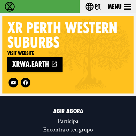
pt
Menu
Extinction Rebellion - Home
Choose your langu
XR
PERTH WESTERN
SUBURBS
Visit website
xrwa.earth
Follow XR Perth Western Suburbs on
AGIR AGORA
Participa
Encontra o teu grupo