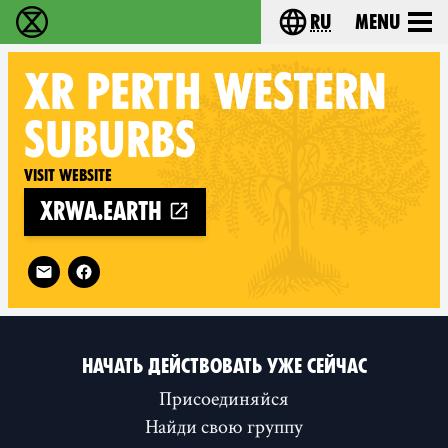
ru
Menu
Extinction Rebellion - Home
Choose your langu
XR
PERTH WESTERN
SUBURBS
Visit website
xrwa.earth
Follow XR Perth Western Suburbs on
НАЧАТЬ ДЕЙСТВОВАТЬ УЖЕ СЕЙЧАС
Присоединяйся
Найди свою группу