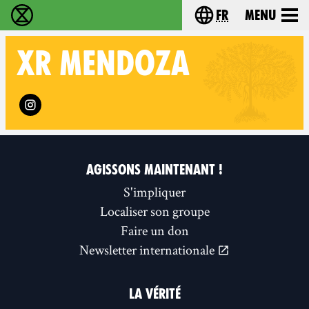
fr
Menu
Extinction Rebellion - Home
Choisissez votre l
XR
MENDOZA
Follow XR Mendoza on
AGISSONS MAINTENANT !
S'impliquer
Localiser son groupe
Faire un don
Newsletter internationale
LA VÉRITÉ