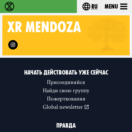
ru
Menu
Extinction Rebellion - Home
Choose your langu
XR
MENDOZA
Follow XR Mendoza on
НАЧАТЬ ДЕЙСТВОВАТЬ УЖЕ СЕЙЧАС
Присоединяйся
Найди свою группу
Пожертвования
Global newsletter
ПРАВДА