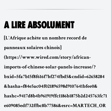
A LIRE ABSOLUMENT
[L'Afrique achète un nombre record de
panneaux solaires chinois]
(https ://www.wired.com/story/african-
imports-of-chinese-solar-panels-increase/ ?
bxid=5fa7b15f8f616f7bf274fbd5&cndid=62658284
&hasha=f84e5ac04f021896598d9107641bfee0&
hashc=9417d8b4b961919ffc1186b1875b2d245763fc71
e609085edf732ffbc8b77586&esrc=MARTECH_OR