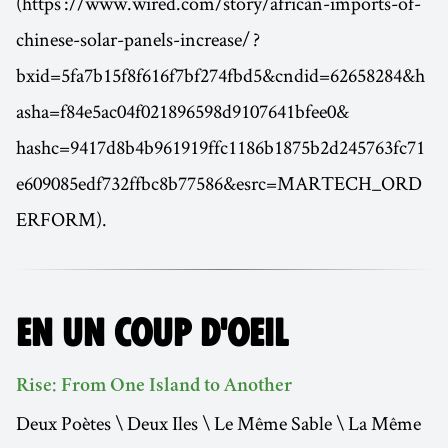
(https ://www.wired.com/story/african-imports-of-
chinese-solar-panels-increase/ ?
bxid=5fa7b15f8f616f7bf274fbd5&cndid=62658284&h
asha=f84e5ac04f021896598d9107641bfee0&
hashc=9417d8b4b961919ffc1186b1875b2d245763fc71
e609085edf732ffbc8b77586&esrc=MARTECH_ORD
ERFORM).
EN UN COUP D'OEIL
Rise: From One Island to Another
Deux Poètes \ Deux Iles \ Le Même Sable \ La Même