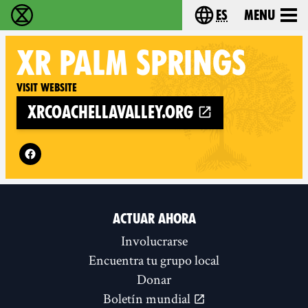
es
Menu
extinction rebellion - Home
Choose your lang
XR
PALM SPRINGS
Visit website
xrcoachellavalley.org
Follow XR Palm Springs on
ACTUAR AHORA
Involucrarse
Encuentra tu grupo local
Donar
Boletín mundial