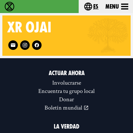
es
Menu
extinction rebellion - Home
Choose your lang
XR
OJAI
Follow XR Ojai on
ACTUAR AHORA
Involucrarse
Encuentra tu grupo local
Donar
Boletín mundial
LA VERDAD