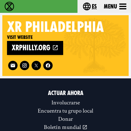
es
Menu
extinction rebellion - Home
Choose your lang
XR
PHILADELPHIA
Visit website
xrphilly.org
Follow XR Philadelphia on
ACTUAR AHORA
Involucrarse
Encuentra tu grupo local
Donar
Boletín mundial