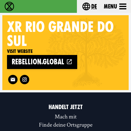
de
Menu
extinction rebellion - Home
Choose your langu
XR
RIO GRANDE DO
SUL
Visit website
rebellion.global
Follow XR Rio Grande do Sul on
HANDELT JETZT
Mach mit
Finde deine Ortsgruppe