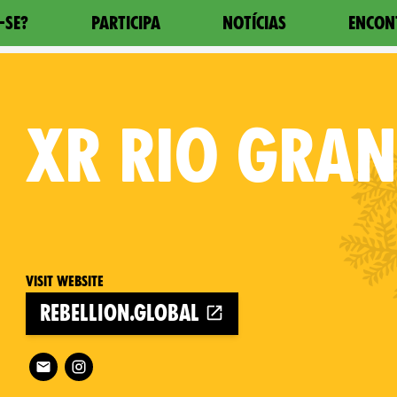
-SE?
PARTICIPA
NOTÍCIAS
ENCON
XR
RIO GRAN
Visit website
rebellion.global
Follow XR Rio Grande do Sul on