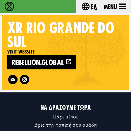
Ελ
Menu
Extinction Rebellion - Home
Choose your lang
XR
RIO GRANDE DO
SUL
VISIT WEBSITE
REBELLION.GLOBAL
Follow XR Rio Grande do Sul on
ΝΑ ΔΡΆΣΟΥΜΕ ΤΏΡΑ
Πάρε μέρος
Βρες την τοπική σου ομάδα