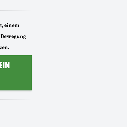
t, einem
r Bewegung
zen.
EIN