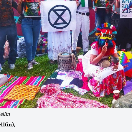
llin
ll(in),