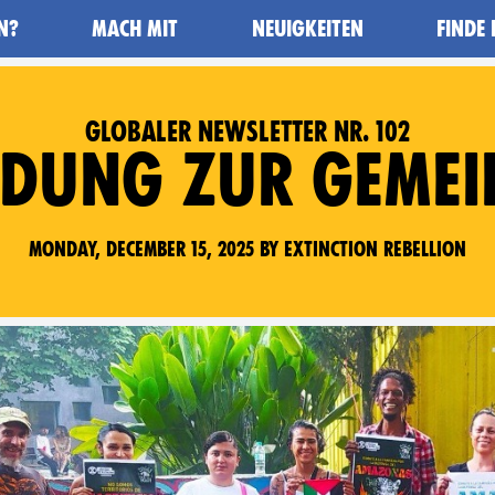
N?
MACH MIT
NEUIGKEITEN
FINDE
GLOBALER NEWSLETTER NR. 102
DUNG ZUR GEMEI
Monday, December 15, 2025 by Extinction Rebellion