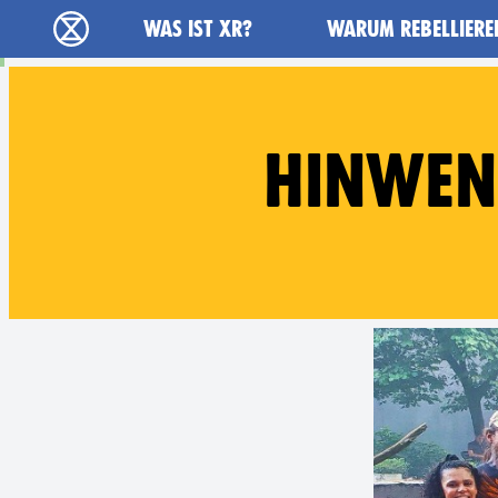
Main navigation
WAS IST XR?
WARUM REBELLIERE
extinction rebellion - Home
HINWEN