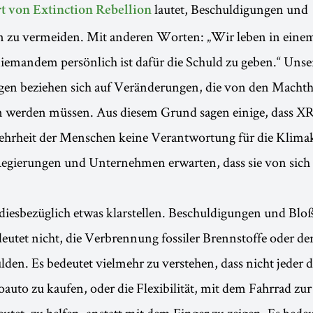
lautet, Beschuldigungen und
t von Extinction Rebellion
n zu vermeiden. Mit anderen Worten: „Wir leben in eine
iemandem persönlich ist dafür die Schuld zu geben.“ Unse
en beziehen sich auf Veränderungen, die von den Macht
werden müssen. Aus diesem Grund sagen einige, dass X
Mehrheit der Menschen keine Verantwortung für die Klimak
Regierungen und Unternehmen erwarten, dass sie von sich 
iesbezüglich etwas klarstellen. Beschuldigungen und Bloß
utet nicht, die Verbrennung fossiler Brennstoffe oder de
en. Es bedeutet vielmehr zu verstehen, dass nicht jeder d
roauto zu kaufen, oder die Flexibilität, mit dem Fahrrad zur
eutet, zu helfen, anstatt mit dem Finger zu zeigen. Es bedeu