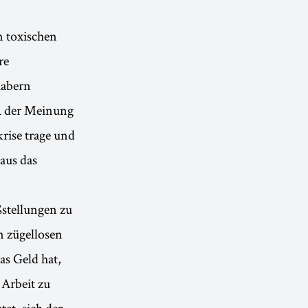
m toxischen
re
habern
R der Meinung
rise trage und
aus das
stellungen zu
n zügellosen
as Geld hat,
 Arbeit zu
tet, sich der