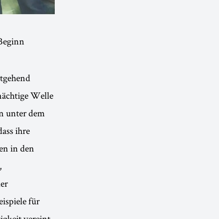
Beginn
itgehend
mächtige Welle
en unter dem
ass ihre
en in den
,
er
spiele für
gkeit vereint