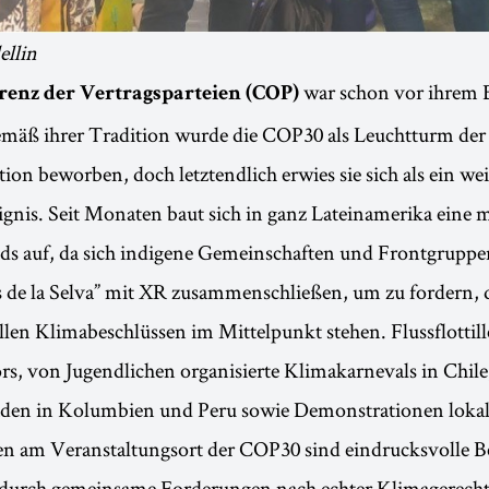
llin
war schon vor ihrem 
renz der Vertragsparteien (COP)
emäß ihrer Tradition wurde die COP30 als Leuchtturm der
on beworben, doch letztendlich erwies sie sich als ein we
ignis. Seit Monaten baut sich in ganz Lateinamerika eine 
ds auf, da sich indigene Gemeinschaften und Frontgrupp
 de la Selva” mit XR zusammenschließen, um zu fordern, d
len Klimabeschlüssen im Mittelpunkt stehen. Flussflottill
s, von Jugendlichen organisierte Klimakarnevals in Chile
den in Kolumbien und Peru sowie Demonstrationen lokal
n am Veranstaltungsort der COP30 sind eindrucksvolle Bei
 durch gemeinsame Forderungen nach echter Klimagerechti