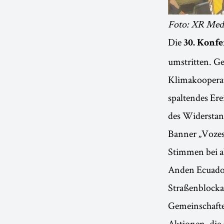
Foto: XR Mede
Die
30. Konfe
umstritten. G
Klimakooperati
spaltendes Ere
des Widerstan
Banner „Vozes
Stimmen bei al
Anden Ecuador
Straßenblocka
Gemeinschafte
Aktionen, die