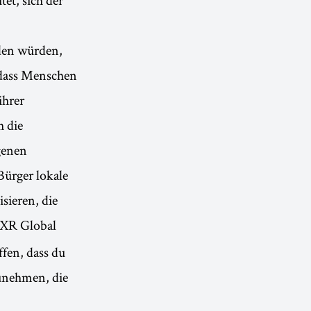
den würden,
, dass Menschen
ihrer
h die
genen
Bürger lokale
sieren, die
XR Global
fen, dass du
unehmen, die