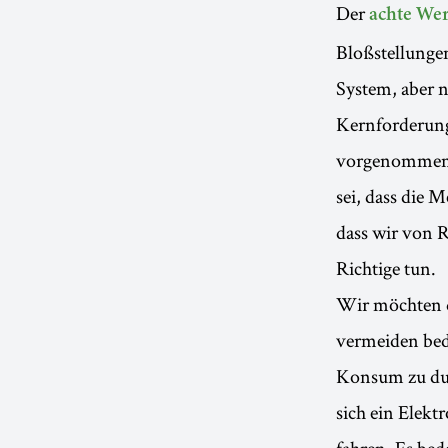
Der
achte Wer
Bloßstellunge
System, aber n
Kernforderung
vorgenommen 
sei, dass die 
dass wir von 
Richtige tun.
Wir möchten d
vermeiden bede
Konsum zu duld
sich ein Elekt
fahren. Es bed