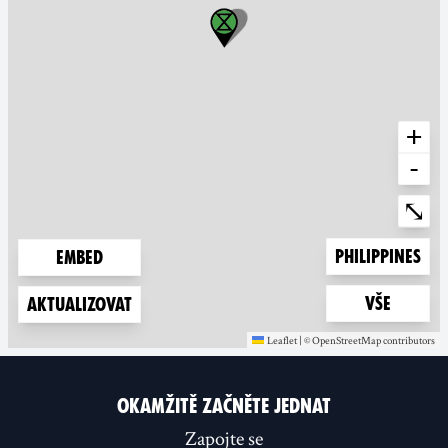
+
-
Ente
⤡
Zoom to
Philippines
Embed
Zoom to
Vše
Aktualizovat
Leaflet
|
©
OpenStreetMap
contributors
(new window)
(new window)
OKAMŽITĚ ZAČNĚTE JEDNAT
Zapojte se