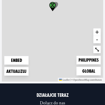
+
-
Ente
⤡
Zoom to
Philippines
Embed
Zoom to
Global
Aktualizuj
Leaflet
|
©
OpenStreetMap
contributors
(new window)
(new window)
DZIAŁAJCIE TERAZ
Dołącz do nas