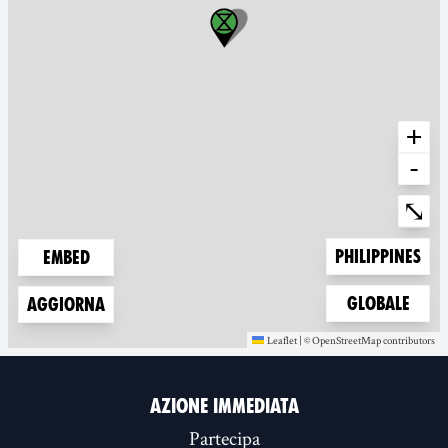
+
-
Ente
⤡
Zoom to
Philippines
Embed
Zoom to
Globale
Aggiorna
Leaflet
|
©
OpenStreetMap
contributors
(new window)
(new window)
AZIONE IMMEDIATA
Partecipa