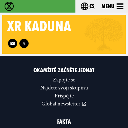
cs
Menu
Rebelie proti vyhynutí - Home
Choose your langu
XR
KADUNA
Follow XR Kaduna on
OKAMŽITĚ ZAČNĚTE JEDNAT
Zapojte se
Najděte svoji skupinu
Přispějte
Global newsletter
FAKTA