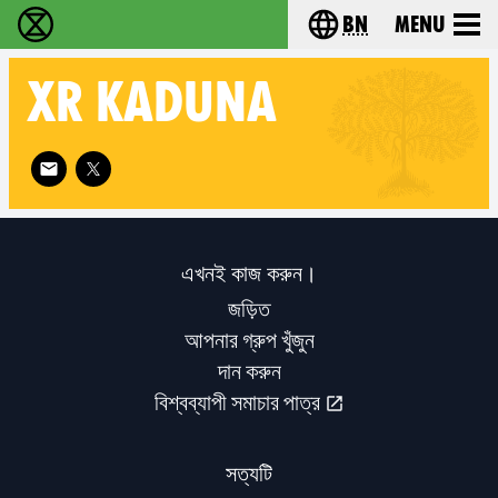
bn
Menu
বিলুপ্তি বিদ্রোহ - Home
Choose your langu
XR
KADUNA
Follow XR Kaduna on
এখনই কাজ করুন।
জড়িত
আপনার গ্রুপ খুঁজুন
দান করুন
বিশ্বব্যাপী সমাচার পাত্র
সত্যটি