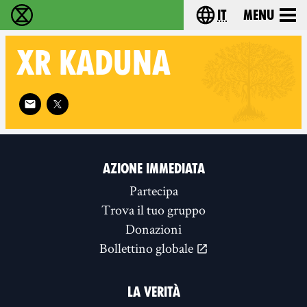
it
Menu
Extinction Rebellion - Home
Choose your lang
XR
KADUNA
Follow XR Kaduna on
AZIONE IMMEDIATA
Partecipa
Trova il tuo gruppo
Donazioni
Bollettino globale
LA VERITÀ