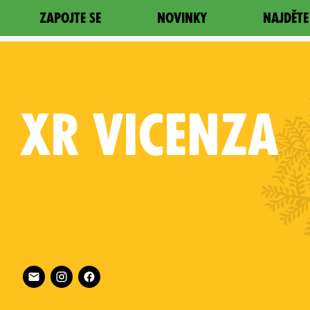
ZAPOJTE SE
NOVINKY
NAJDĚTE
XR
VICENZA
Follow XR Vicenza on