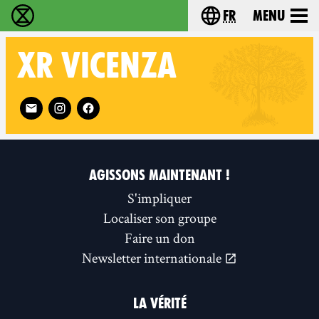
fr
Menu
Extinction Rebellion - Home
Choisissez votre l
XR
VICENZA
Follow XR Vicenza on
AGISSONS MAINTENANT !
S'impliquer
Localiser son groupe
Faire un don
Newsletter internationale
LA VÉRITÉ