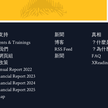
支持
新聞
真相
ents & Trainings
博客
什麼
我們
RSS Feed
為什
網頁組
新聞
FAQ
政策
XReadin
2022 Annual Report
2023 Financial Report
2024 Financial Report
2025 Financial Report
map