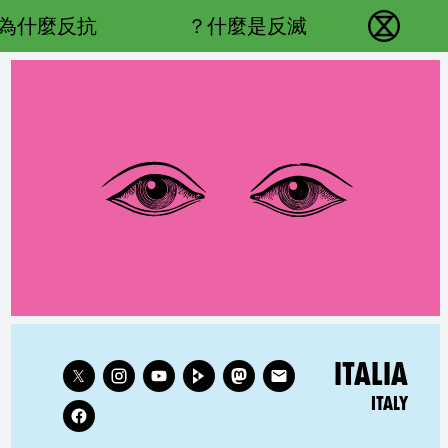
Main navigation
為什麼反抗？
什麼是反滅？
反抗滅絕 - Home
Follow XR Italy on
RELATED COUNTRY GROUP:
ITALIA
ITALY