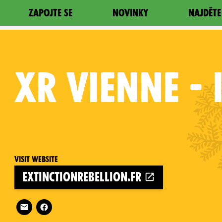
ZAPOJTE SE
NOVINKY
NAJDĚTE
XR
VIENNE - 
Visit website
extinctionrebellion.fr
Follow XR Vienne - Isère on