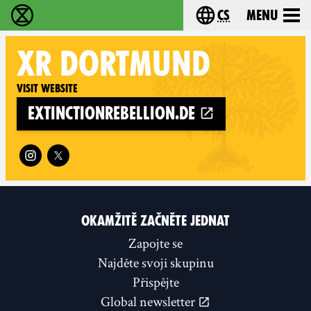
cs
Menu
Rebelie proti vyhynutí - Home
Choose your langu
XR
DORTMUND
Visit website
extinctionrebellion.de
Follow XR Dortmund on
OKAMŽITĚ ZAČNĚTE JEDNAT
Zapojte se
Najděte svoji skupinu
Přispějte
Global newsletter