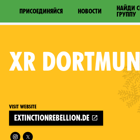
НАЙДИ 
ПРИСОЕДИНЯЙСЯ
НОВОСТИ
ГРУППУ
XR
DORTMU
Visit website
extinctionrebellion.de
Follow XR Dortmund on