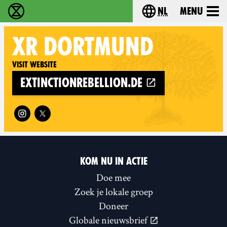
nl
Menu
Extinction Rebellion - Home
Choose your langu
XR
DORTMUND
Visit website
extinctionrebellion.de
Follow XR Dortmund on
KOM NU IN ACTIE
Doe mee
Zoek je lokale groep
Doneer
Globale nieuwsbrief