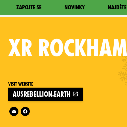
ZAPOJTE SE
NOVINKY
NAJDĚTE
XR
ROCKHAM
Visit website
ausrebellion.earth
Follow XR Rockhampton on