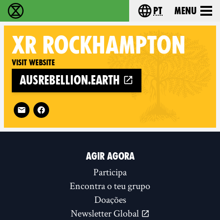
pt
Menu
Extinction Rebellion - Home
Choose your langu
XR
ROCKHAMPTON
Visit website
ausrebellion.earth
Follow XR Rockhampton on
AGIR AGORA
Participa
Encontra o teu grupo
Doações
Newsletter Global