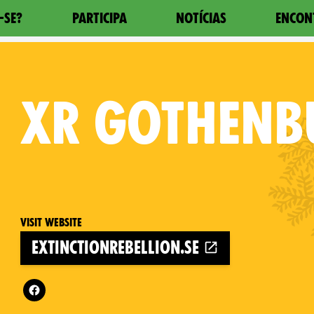
-SE?
PARTICIPA
NOTÍCIAS
ENCON
XR
GOTHENB
Visit website
extinctionrebellion.se
Follow XR Gothenburg on