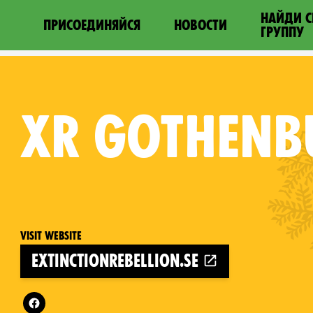
НАЙДИ 
ПРИСОЕДИНЯЙСЯ
НОВОСТИ
ГРУППУ
XR
GOTHENB
Visit website
extinctionrebellion.se
Follow XR Gothenburg on