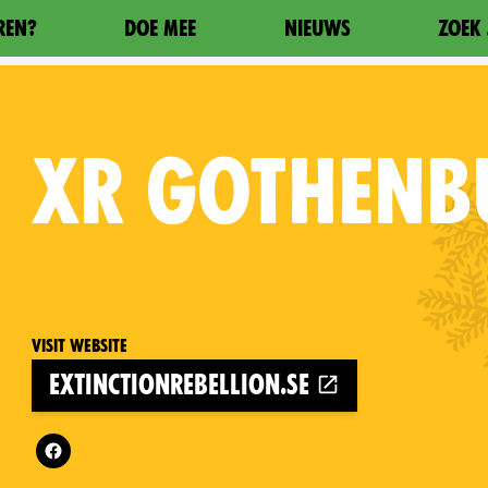
REN?
DOE MEE
NIEUWS
ZOEK 
XR
GOTHENB
Visit website
extinctionrebellion.se
Follow XR Gothenburg on