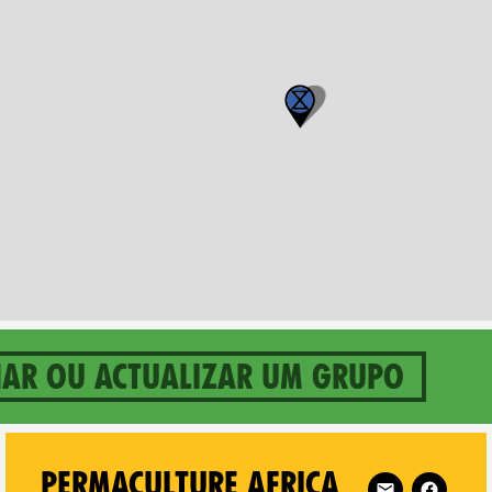
nar ou actualizar um grupo
umu on
Follow XR Perma
PERMACULTURE AFRICA