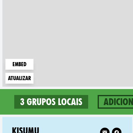
Embed
Atualizar
3 grupos locais
Adicio
3 groups in Kenya
Follow XR Kis
KISUMU