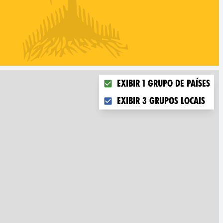
Choose what you want to disp
Exibir 1 grupo de países
Exibir 3 grupos locais