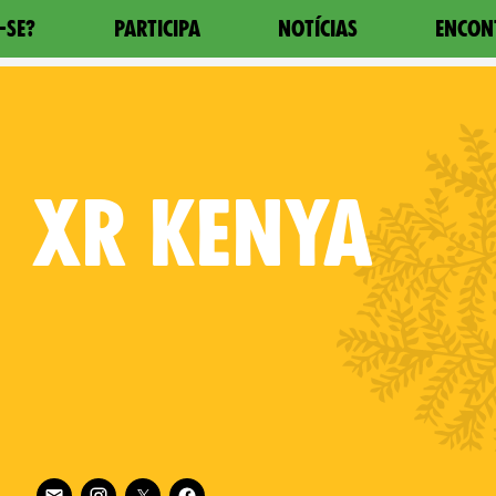
-SE?
PARTICIPA
NOTÍCIAS
ENCON
XR
KENYA
Follow XR Kenya on