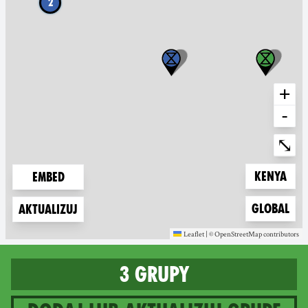
2
+
-
Ente
⤡
Zoom to
Kenya
Embed
Zoom to
Global
Aktualizuj
Leaflet
|
©
OpenStreetMap
contributors
(new window)
(new window)
3 grupy