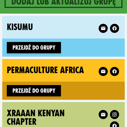
Dodaj lub aktualizuj grupę
3 groups in Kenya
Follow XR Ki
KISUMU
Przejdź do grupy
Follow XR Per
PERMACULTURE AFRICA
Przejdź do grupy
Follow XR XRAAA
XRAAAN KENYAN
CHAPTER