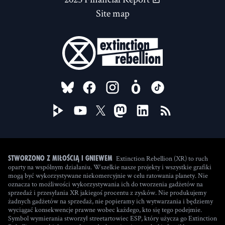
Site map
FOLLOW US ON
Extinction Rebellion (XR) to ruch
Stworzono z miłością i gniewem
oparty na wspólnym działaniu. Wszelkie nasze projekty i wszystkie grafiki
mogą być wykorzystywane niekomercyjnie w celu ratowania planety. Nie
oznacza to możliwości wykorzystywania ich do tworzenia gadżetów na
sprzedaż i przesyłania XR jakiegoś procentu z zysków. Nie produkujemy
żadnych gadżetów na sprzedaż, nie popieramy ich wytwarzania i będziemy
wyciągać konsekwencje prawne wobec każdego, kto się tego podejmie.
Symbol wymierania stworzył streetartowiec ESP, który użycza go Extinction