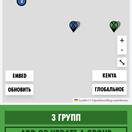
2
+
-
Ente
⤡
Zoom to
Kenya
Embed
Zoom to
Глобальное
Обновить
Leaflet
|
©
OpenStreetMap
contributors
(new window)
(new window)
3 групп