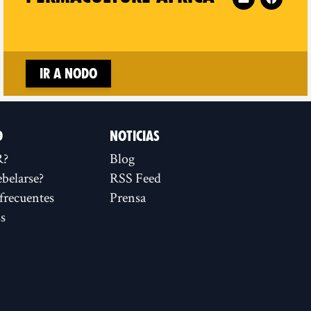
Ir a nodo
D
NOTICIAS
R?
Blog
ebelarse?
RSS Feed
frecuentes
Prensa
s