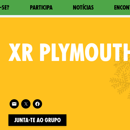
-SE?
PARTICIPA
NOTÍCIAS
ENCON
XR
PLYMOUT
Follow XR Plymouth on
on
Junta-te ao Grupo