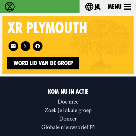
nl
Menu
Extinction Rebellion - Home
Choose your langu
XR
PLYMOUTH
Follow XR Plymouth on
Word lid van de groep
KOM NU IN ACTIE
Doe mee
Zoek je lokale groep
Doneer
Globale nieuwsbrief