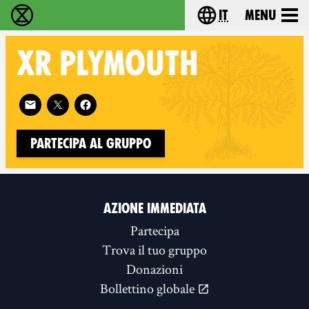
it
Menu
Extinction Rebellion - Home
Choose your lang
XR
PLYMOUTH
Follow XR Plymouth on
Partecipa al gruppo
AZIONE IMMEDIATA
Partecipa
Trova il tuo gruppo
Donazioni
Bollettino globale