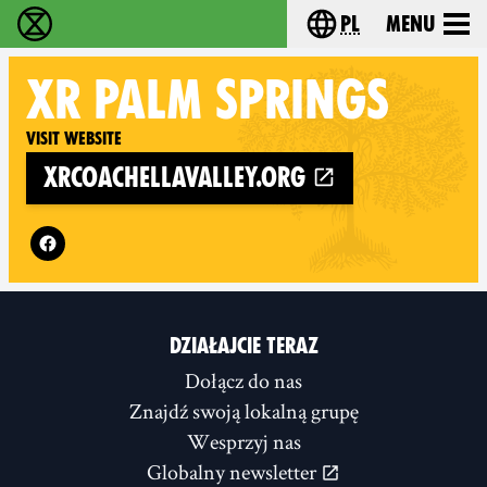
pl
Menu
Extinction Rebellion - Home
Choose your langu
XR
PALM SPRINGS
Visit website
xrcoachellavalley.org
Follow XR Palm Springs on
DZIAŁAJCIE TERAZ
Dołącz do nas
Znajdź swoją lokalną grupę
Wesprzyj nas
Globalny newsletter