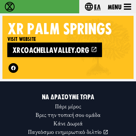
Ελ
Menu
Extinction Rebellion - Home
Choose your lang
XR
PALM SPRINGS
VISIT WEBSITE
XRCOACHELLAVALLEY.ORG
Follow XR Palm Springs on
ΝΑ ΔΡΆΣΟΥΜΕ ΤΏΡΑ
Πάρε μέρος
Βρες την τοπική σου ομάδα
Κάνε Δωρεά
Παγκόσμιο ενημερωτικό δελτίο