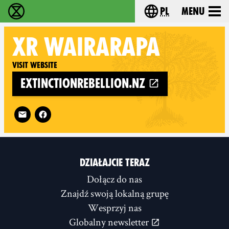
pl
Menu
Extinction Rebellion - Home
Choose your langu
XR
WAIRARAPA
Visit website
extinctionrebellion.nz
Follow XR Wairarapa on
DZIAŁAJCIE TERAZ
Dołącz do nas
Znajdź swoją lokalną grupę
Wesprzyj nas
Globalny newsletter